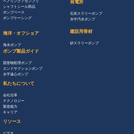
ベアリングアセンブリ
発電所
シャフトシール部品
ポンプベース
石灰スラリーポンプ
ポンプケーシング
水中汚水ポンプ
建設用骨材
海洋・オフショア
砂スラリーポンプ
海水ポンプ
ポンプ製品ガイド
固形物処理ポンプ
エンドサクションポンプ
水平遠心ポンプ
私たちについて
会社沿革
テクノロジー
製造能力
キャリア
リソース
ビデオ