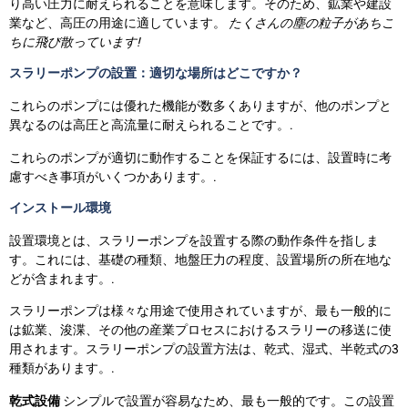
り高い圧力に耐えられることを意味します。そのため、鉱業や建設
業など、高圧の用途に適しています。
たくさんの塵の粒子があちこ
ちに飛び散っています!
スラリーポンプの設置：適切な場所はどこですか？
これらのポンプには優れた機能が数多くありますが、他のポンプと
異なるのは高圧と高流量に耐えられることです。.
これらのポンプが適切に動作することを保証するには、設置時に考
慮すべき事項がいくつかあります。.
インストール環境
設置環境とは、スラリーポンプを設置する際の動作条件を指しま
す。これには、基礎の種類、地盤圧力の程度、設置場所の所在地な
どが含まれます。.
スラリーポンプは様々な用途で使用されていますが、最も一般的に
は鉱業、浚渫、その他の産業プロセスにおけるスラリーの移送に使
用されます。スラリーポンプの設置方法は、乾式、湿式、半乾式の3
種類があります。.
乾式設備
シンプルで設置が容易なため、最も一般的です。この設置