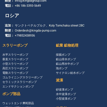
郵便：
info@kingdagroup.com
電話：
+86 186-3393-5649
ロシア
追加：
サンクトペテルブルク、Koly Tomchaka street 28C
郵便：
Orderdesk@kingda-pump.com
電話：
+79852438936
スラリーポンプ
鉱業 鉱物処理
水平スラリーポンプ
採掘ポンプ
垂直スラリーポンプ
鉱山排水ポンプ
小型スラリーポンプ
鉱山用水中ポンプ
高圧スラリーポンプ
泡ポンプ
電動スラリーポンプ
サイクロン給水ポンプ
ゴムライニングスラリーポンプ
浚渫
セラミックスラリーポンプ
エンドサクションポンプ
砂浚渫ポンプ
ポンプ部品
水中浚渫ポンプ
小型浚渫ポンプ
ウェットエンド摩耗部品