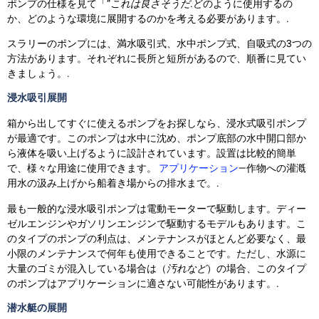
ポンプの仕様を見て「“
これは良さそうだ
.どのように使用するの
か、どのような環境に展開するのかを考える必要があります。.
スラリーのポンプには、満水吸引式、水中ポンプ式、自吸式の3つの
方法があります。それぞれに長所と短所があるので、順番に見てい
きましょう。.
浸水吸引展開
箱から出してすぐに使えるポンプをお探しなら、浸水式吸引ポンプ
が最適です。このポンプは水中に沈め、ポンプ底部の水中開口部か
ら液体を吸い上げるように設計されています。設置は比較的簡単
で、様々な用途に使用できます。
アプリケーション
—作物への灌漑
用水の汲み上げから船着き場からの排水まで。.
最も一般的な浸水吸引ポンプは電動モーターで駆動します。ディー
ゼルエンジンやガソリンエンジンで駆動するモデルもあります。こ
のタイプのポンプの利点は、メンテナンスがほとんど必要なく、最
小限のメンテナンスで何年も使用できることです。ただし、水源に
大量のゴミが混入している場合は（
汚れなど
）の場合、このタイプ
のポンプはアプリケーションに適さない可能性があります。.
潜水艇の展開