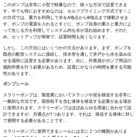
このポンプは非常に小型で軽量なので、様々な方法で設置できま
す。中でも特におすすめなのは、セルフプライミング方式です！こ
の方式では、重力を利用して水をA地点からB地点まで移動させま
す。ポンプの電源を入れるとすぐに、ポンプ自身の重さと重力によ
って生じる力を利用してシステム内を水が流れ始めます。そのた
め、セットアップが簡単で、設置時間も短くなります。
しかし、この方法にはいくつかの欠点があります。まず、ポンプを
既存の配管システムに接続し、排水管を通して井戸から水を汲み出
せる場所に設置する必要があります。次に、作業員がポンプ周辺の
掘削作業を行う必要があるため、設置にかなりの時間を要する可能
性があります。.
ポンプシール
スラリーポンプは、製造業においてスラッジや泥を移送する非常に
一般的な方法です。固形粒子を含む液体を移送する必要がある場合
に使用されます。スラリーポンプはほぼあらゆる用途に合わせて設
計できますが、共通点が1つあります。それは、移送する液体に対し
て密閉する必要があることです。.
スラリーポンプに使用できるシールには主に 2 つの種類がありま