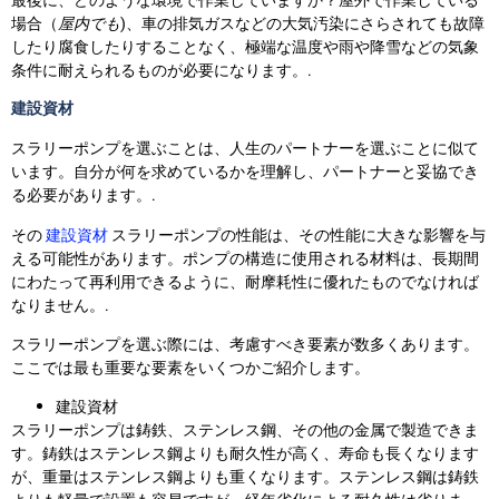
最後に、どのような環境で作業していますか？屋外で作業している
場合（
屋内でも
)、車の排気ガスなどの大気汚染にさらされても故障
したり腐食したりすることなく、極端な温度や雨や降雪などの気象
条件に耐えられるものが必要になります。.
建設資材
スラリーポンプを選ぶことは、人生のパートナーを選ぶことに似て
います。自分が何を求めているかを理解し、パートナーと妥協でき
る必要があります。.
その
建設資材
スラリーポンプの性能は、その性能に大きな影響を与
える可能性があります。ポンプの構造に使用される材料は、長期間
にわたって再利用できるように、耐摩耗性に優れたものでなければ
なりません。.
スラリーポンプを選ぶ際には、考慮すべき要素が数多くあります。
ここでは最も重要な要素をいくつかご紹介します。
建設資材
スラリーポンプは鋳鉄、ステンレス鋼、その他の金属で製造できま
す。鋳鉄はステンレス鋼よりも耐久性が高く、寿命も長くなります
が、重量はステンレス鋼よりも重くなります。ステンレス鋼は鋳鉄