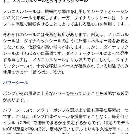
す。
メカニカルシールとダイナミックシール
.
メカニカルシールは、機械的な動作を利用してシャフトとケーシン
グの間にシールを形成します。一方、ダイナミックシールは、シャ
フトを高速で回転させることによって生じる遠心力を利用します。.
それぞれのシールには長所と短所があります。例えば、メカニカル
シールは、ダイナミックシールのように外部エネルギー源を必要と
しないため、信頼性が高い傾向があります。しかし、ダイナミック
シールよりもはるかに高価です。ダイナミックシールによって発生
する遠心力は、メカニカルシールよりも強力です。しかし、ダイナ
ミックシールは、十分な移動スペースが確保されている用途でのみ
使用できます（
遠心ポンプなど
).
パワーシール
ポンプがその用途に十分なパワーを持っていることを確認する必要
があります。.
パワーシールは、スラリーポンプを選ぶ上で最も重要な要素の一つ
です。これは、ポンプ自体やシールを損傷することなく、毎分何サ
イクル（CPM）で運転できるかを決定するからです。特定のモデル
のCPM定格が高いほど、定格が低いモデルよりも耐久性が高く、よ