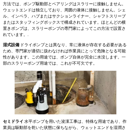
方法では、ポンプ駆動部とベアリングはスラリーに接触しません。
ウェットエンドは独立しており、周囲の液体に接触しません。シェ
ル、インペラ、ハブまたはサクションライナー、シャフトスリーブ
またはスタッフィングボックスで構成されています。ほとんどの横
置きポンプは、スラリーポンプの専門家によってこの方法で設置さ
れています。.
湿式設備
ドライポンプとは異なり、常に液体が存在する必要がある
ため、専門家が適切に扱わなければ作業員にとって危険となる可能
性があります。この用途では、ポンプ自体が完全に水没します。一
部のスラリーポンプ用途では、これが不可欠です。
セミドライ
水平ポンプを用いた浚渫工事は、特殊な用途であり、作
業員は駆動部を乾いた状態に保ちながら、ウェットエンドを湿潤さ