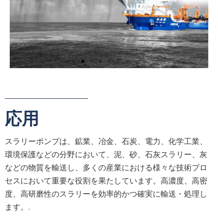
浚渫
応用
砂利ポンプは、浚渫のために大きな粒
子を含む水を輸送し、柔軟性のために
流量を調整することで、迅速な材料除
去と耐久性を確保します。.
スラリーポンプは、鉱業、冶金、石炭、電力、化学工業、
環境保護などの分野において、泥、砂、石灰スラリー、灰
などの物質を輸送し、多くの産業における様々な技術プロ
続きを読む
セスにおいて重要な役割を果たしています。高濃度、高密
度、高研磨性のスラリーを効率的かつ確実に輸送・処理し
ます。.