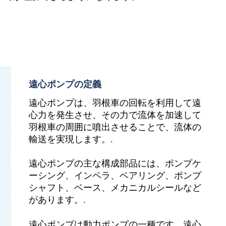
遠心ポンプの定義
遠心ポンプは、羽根車の回転を利用して遠
心力を発生させ、その力で流体を加速して
羽根車の周囲に噴出させることで、流体の
輸送を実現します。.
遠心ポンプの主な構成部品には、ポンプケ
ーシング、インペラ、ベアリング、ポンプ
シャフト、ベース、メカニカルシールなど
があります。.
遠心ポンプは動力ポンプの一種です。遠心