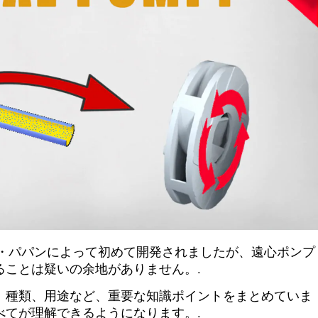
ス・パパンによって初めて開発されましたが、遠心ポンプ
ることは疑いの余地がありません。.
、種類、用途など、重要な知識ポイントをまとめていま
べてが理解できるようになります。.