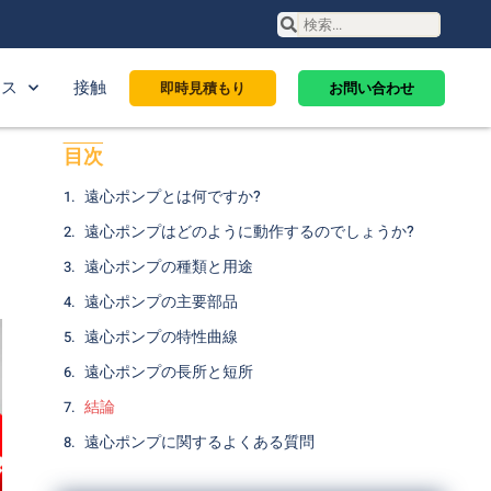
ース
接触
即時見積もり
お問い合わせ
目次
遠心ポンプとは何ですか?
遠心ポンプはどのように動作するのでしょうか?
遠心ポンプの種類と用途
遠心ポンプの主要部品
遠心ポンプの特性曲線
遠心ポンプの長所と短所
結論
遠心ポンプに関するよくある質問