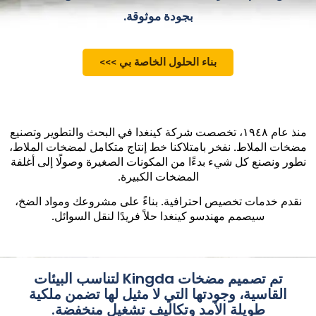
بجودة موثوقة.
بناء الحلول الخاصة بي >>>
منذ عام ١٩٤٨، تخصصت شركة كينغدا في البحث والتطوير وتصنيع
مضخات الملاط. نفخر بامتلاكنا خط إنتاج متكامل لمضخات الملاط،
نطور ونصنع كل شيء بدءًا من المكونات الصغيرة وصولًا إلى أغلفة
المضخات الكبيرة.
نقدم خدمات تخصيص احترافية. بناءً على مشروعك ومواد الضخ،
سيصمم مهندسو كينغدا حلاً فريدًا لنقل السوائل.
تم تصميم مضخات Kingda لتناسب البيئات
القاسية، وجودتها التي لا مثيل لها تضمن ملكية
طويلة الأمد وتكاليف تشغيل منخفضة.