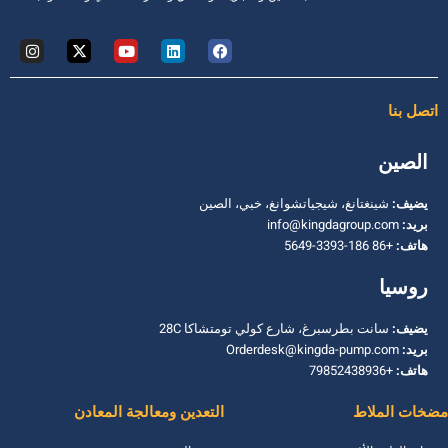
اتصل بنا
الصين
يضيف:
شينغتانغ، شيجياتشوانغ، خبي، الصين
بريد:
info@kingdagroup.com
هاتف:
+86 186-3393-5649
روسيا
يضيف:
سانت بطرسبرغ، شارع كولي تومتشاكا 28C
بريد:
Orderdesk@kingda-pump.com
هاتف:
+79852438936
مضخات الملاط
التعدين ومعالجة المعادن