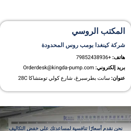
المكتب الروسي
شركة كينغدا بومب روس المحدودة
هاتف:
+79852438936
بريد إلكتروني:
Orderdesk@kingda-pump.com
عنوان:
سانت بطرسبرغ، شارع كولي تومتشاكا 28C
نحن نقدم أسعارًا تنافسية لمساعدتك على خفض التكاليف