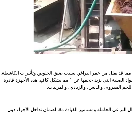
، مما قد يقلل من عمر البراغي بسبب ضيق الخلوص وتأثيرات الكاشطة.
يمكن للطلاءات أن تقلل من التآكل، ولكن لا يمكن التعامل مع المواد الصلبة التي يزيد حجمها عن 1 مم بشكل كافٍ. هذه الأجهزة قادرة
للحم المفروم، والدبس، والزبادي، والمربيات.
ل البراغي الخاملة ومسامير القيادة معًا لضمان تداخل الأجزاء دون