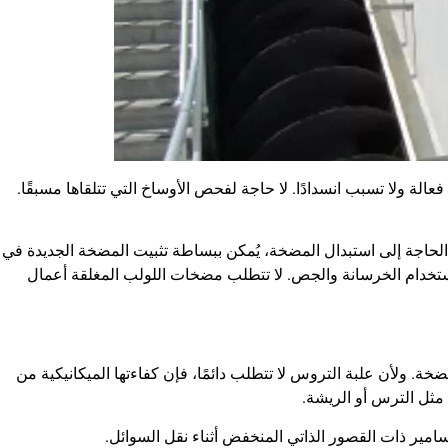
الة ولا تسبب انسدادًا. لا حاجة لفحص الأوساخ التي تتلقاها مسبقًا.
لب المغلقة بكفاءة أعلى مع النوع C. في حال الحاجة إلى استبدال المضخة، يُمكن ببساطة تثبيت المضخة الجديدة في
ح استخدام الخرسانة والجص. لا تتطلب مضخات اللولب المغلقة أعمال
. ولأن علبة التروس لا تتطلب دائمًا، فإن كفاءتها الميكانيكية من
مثل الترس أو الريشة.
امير ذات القصور الذاتي المنخفض أثناء نقل السوائل.