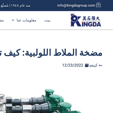
info@kingdagroup.com
منذ عام ١٩٤٨ | مُصنِّع مضخات الملاط
بيت
معلومات عنا
مض
مضخة الملاط اللولبية: كيف ت
كينغدا
12/23/2022