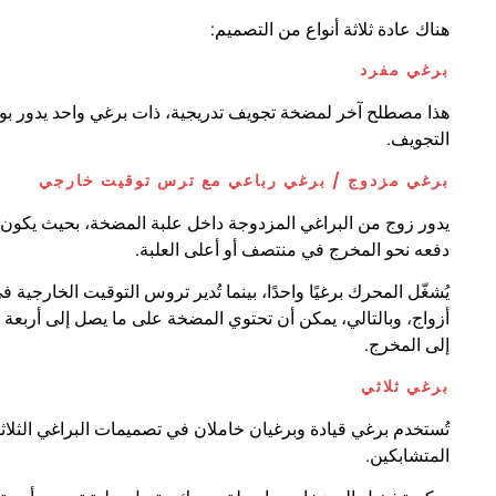
هناك عادة ثلاثة أنواع من التصميم:
برغي مفرد
هذا مصطلح آخر لمضخة تجويف تدريجية، ذات برغي واحد يدور بو
التجويف.
برغي مزدوج / برغي رباعي مع ترس توقيت خارجي
يدور زوج من البراغي المزدوجة داخل علبة المضخة، بحيث يكون ج
دفعه نحو المخرج في منتصف أو أعلى العلبة.
يُشغّل المحرك برغيًا واحدًا، بينما تُدير تروس التوقيت الخارجي
أزواج، وبالتالي، يمكن أن تحتوي المضخة على ما يصل إلى أربعة 
إلى المخرج.
برغي ثلاثي
تُستخدم برغي قيادة وبرغيان خاملان في تصميمات البراغي الثلاثية.
المتشابكين.