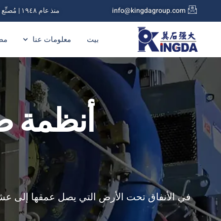
info@kingdagroup.com
منذ عام ١٩٤٨ | مُصنِّع مضخات الملاط
بيت
معلومات عنا
مض
أنظمة ضخ
في الأنفاق تحت الأرض التي يصل عمقها إلى عش