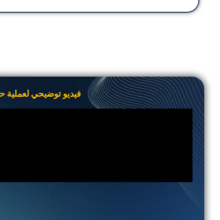
فيديو توضيحي لعملية حف