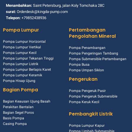
Menambahkan:
Saint Petersburg, jalan Koly Tomchaka 28C
surat:
Orderdesk@kingda-pump.com
Telepon:
+79852438936
Pompa Lumpur
Pertambangan
Pengolahan Mineral
Pompa Lumpur Horizontal
Pompa Lumpur Vertikal
Pompa Penambangan
Pompa Lumpur Kecil
Pompa Pengeringan Tambang
Pompa Lumpur Tekanan Tinggi
Pompa Submersible Pertambangan
Pompa Lumpur Listrik
Pompa Busa
Pompa Lumpur Berlapis Karet
Pompa Umpan Siklon
Pompa Lumpur Keramik
Pengerukan
Pompa Hisap Ujung
Bagian Pompa
Pompa Pengeruk Pasir
Pompa Pengeruk Submersible
Bagian Keausan Ujung Basah
Pompa Keruk Kecil
Perakitan Bantalan
Bagian Segel Poros
Pembangkit Listrik
Basis Pompa
Casing Pompa
Pompa Lumpur Kapur
Pompa Limbah Submersible