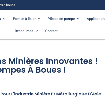
es à boues
s
Pompe à lisier
Pièces de pompe
Application
Ressources
Contact
s Minières Innovantes !
ompes À Boues !
our L'industrie Minière Et Métallurgique D'Asie