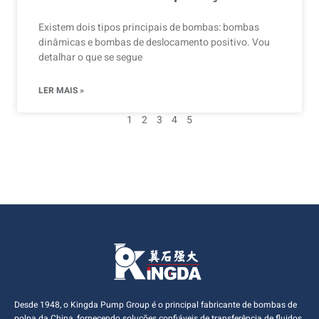
Existem dois tipos principais de bombas: bombas
dinâmicas e bombas de deslocamento positivo. Vou
detalhar o que se segue
LER MAIS »
1
2
3
4
5
Desde 1948, o Kingda Pump Group é o principal fabricante de bombas de
polpa da China, fornecendo soluções confiáveis de transferência de fluidos