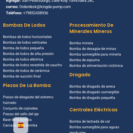
Agregar:
San Petersburgo, calle Koly Tomchaka 28C
correo:
Orderdesk@kingda-pump.com
Teléfono:
+79852438936
Bombas De Lodos
Procesamiento De
Minerales Mineros
Bombas de lodos horizontales
Bombas de lodos verticales
Bomba minera
Bomba de lodos pequeña
Bomba de desagüe de minas
Bomba de lodos de alta presión
Bomba sumergible para minería
Bomba de lodos eléctrica
Bomba de espuma
Bomba de lodos revestida de caucho
Bomba de alimentación ciclónica
Bomba de lodos de cerámica
Dragado
Bomba de succión final
Piezas De La Bomba
Bomba de dragado de arena
Bomba de dragado sumergible
Piezas de desgaste del extremo
Bomba de dragado pequeña
húmedo
Conjunto de cojinetes
Centrales Eléctricas
Piezas del sello del eje
Base de la bomba
Bomba de lechada de cal
Carcasa de la bomba
Bomba sumergible para aguas
residuales