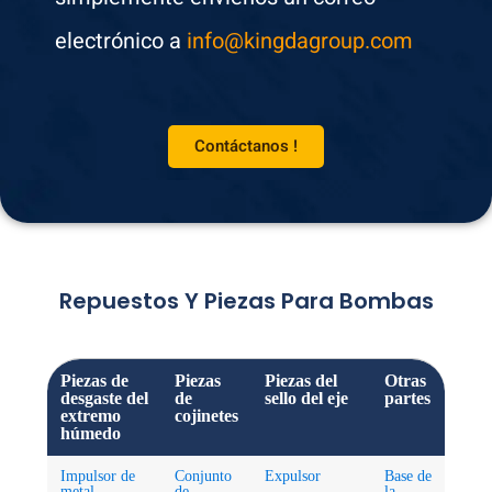
electrónico a
info@kingdagroup.com
Contáctanos !
Repuestos Y Piezas Para Bombas
Piezas de
Piezas
Piezas del
Otras
desgaste del
de
sello del eje
partes
extremo
cojinetes
húmedo
Impulsor de
Conjunto
Expulsor
Base de
metal
de
la