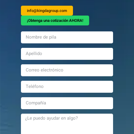
info@kingdagroup.com
¡Obtenga una cotización AHORA!