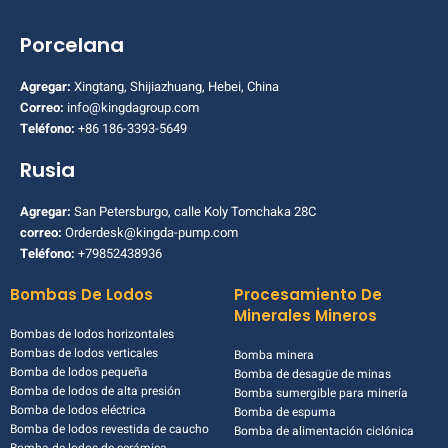
Porcelana
Agregar:
Xingtang, Shijiazhuang, Hebei, China
Correo:
info@kingdagroup.com
Teléfono:
+86 186-3393-5649
Rusia
Agregar:
San Petersburgo, calle Koly Tomchaka 28C
correo:
Orderdesk@kingda-pump.com
Teléfono:
+79852438936
Bombas De Lodos
Procesamiento De
Minerales Mineros
Bombas de lodos horizontales
Bombas de lodos verticales
Bomba minera
Bomba de lodos pequeña
Bomba de desagüe de minas
Bomba de lodos de alta presión
Bomba sumergible para minería
Bomba de lodos eléctrica
Bomba de espuma
Bomba de lodos revestida de caucho
Bomba de alimentación ciclónica
Bomba de lodos de cerámica