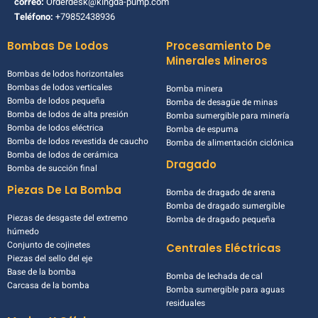
correo:
Orderdesk@kingda-pump.com
Teléfono:
+79852438936
Bombas De Lodos
Procesamiento De
Minerales Mineros
Bombas de lodos horizontales
Bombas de lodos verticales
Bomba minera
Bomba de lodos pequeña
Bomba de desagüe de minas
Bomba de lodos de alta presión
Bomba sumergible para minería
Bomba de lodos eléctrica
Bomba de espuma
Bomba de lodos revestida de caucho
Bomba de alimentación ciclónica
Bomba de lodos de cerámica
Dragado
Bomba de succión final
Piezas De La Bomba
Bomba de dragado de arena
Bomba de dragado sumergible
Piezas de desgaste del extremo
Bomba de dragado pequeña
húmedo
Conjunto de cojinetes
Centrales Eléctricas
Piezas del sello del eje
Base de la bomba
Bomba de lechada de cal
Carcasa de la bomba
Bomba sumergible para aguas
residuales